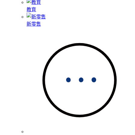
教育
新零售