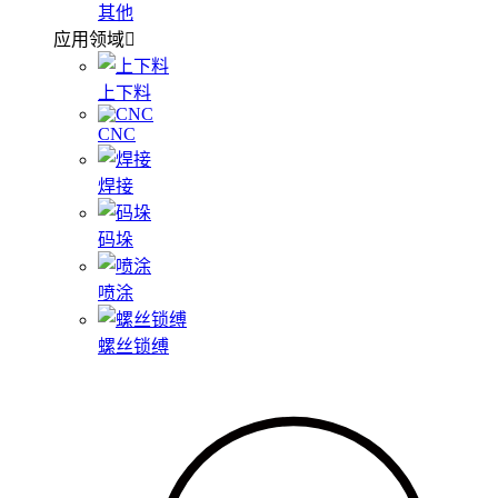
其他
应用领域
上下料
CNC
焊接
码垛
喷涂
螺丝锁缚