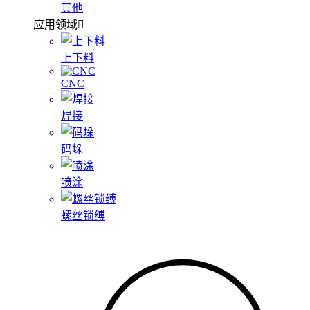
其他
应用领域
上下料
CNC
焊接
码垛
喷涂
螺丝锁缚