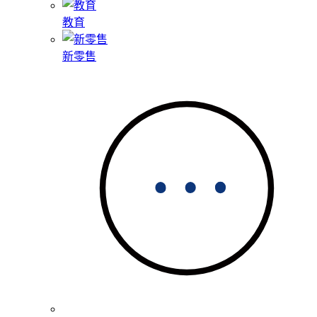
教育
新零售