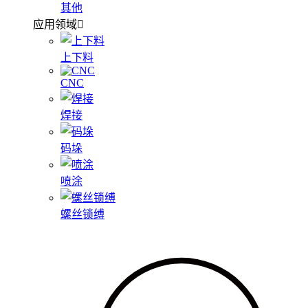
其他
应用领域
上下料
CNC
焊接
码垛
喷涂
螺丝锁缚