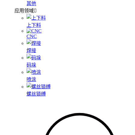
其他
应用领域
上下料
CNC
焊接
码垛
喷涂
螺丝锁缚