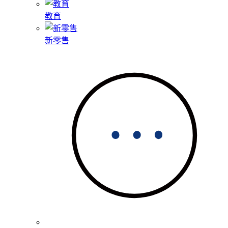
教育
新零售