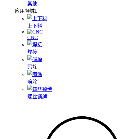
其他
应用领域
上下料
CNC
焊接
码垛
喷涂
螺丝锁缚