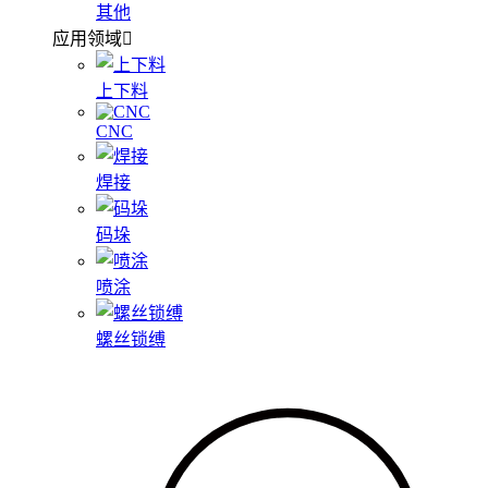
其他
应用领域
上下料
CNC
焊接
码垛
喷涂
螺丝锁缚