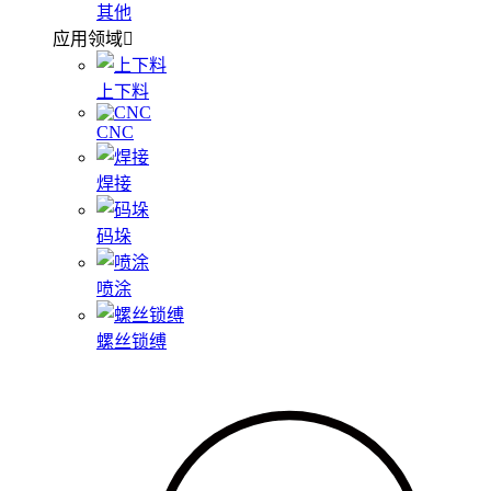
其他
应用领域
上下料
CNC
焊接
码垛
喷涂
螺丝锁缚