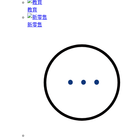
教育
新零售