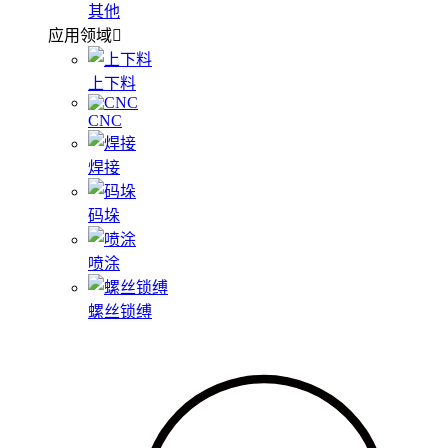
其他
应用领域
上下料
CNC
焊接
码垛
喷涂
螺丝锁缚