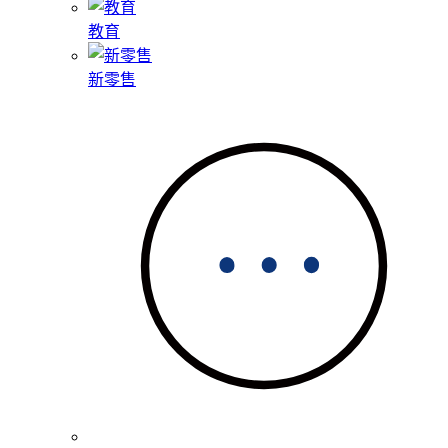
教育
新零售