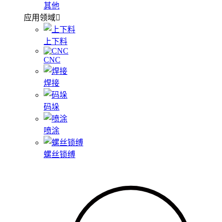
其他
应用领域
上下料
CNC
焊接
码垛
喷涂
螺丝锁缚