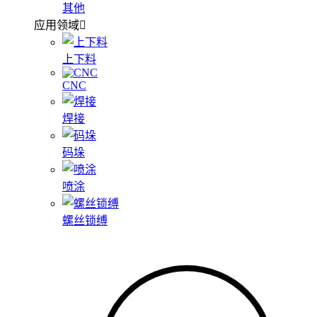
其他
应用领域
上下料
CNC
焊接
码垛
喷涂
螺丝锁缚