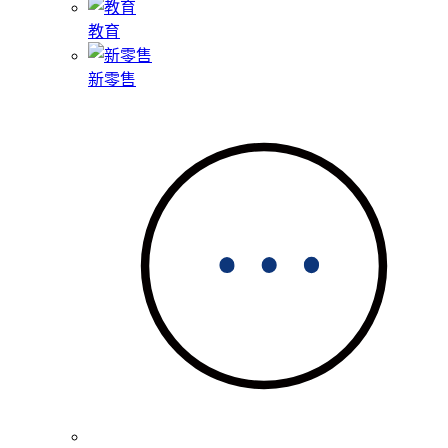
教育
新零售