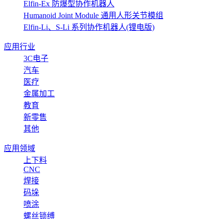
Elfin-Ex 防爆型协作机器人
Humanoid Joint Module 通用人形关节模组
Elfin-Li、S-Li 系列协作机器人(锂电版)
应用行业
3C电子
汽车
医疗
金属加工
教育
新零售
其他
应用领域
上下料
CNC
焊接
码垛
喷涂
螺丝锁缚