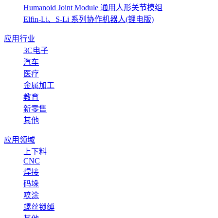
Humanoid Joint Module 通用人形关节模组
Elfin-Li、S-Li 系列协作机器人(锂电版)
应用行业
3C电子
汽车
医疗
金属加工
教育
新零售
其他
应用领域
上下料
CNC
焊接
码垛
喷涂
螺丝锁缚