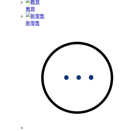
教育
新零售