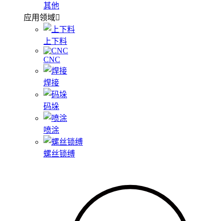
其他
应用领域
上下料
CNC
焊接
码垛
喷涂
螺丝锁缚