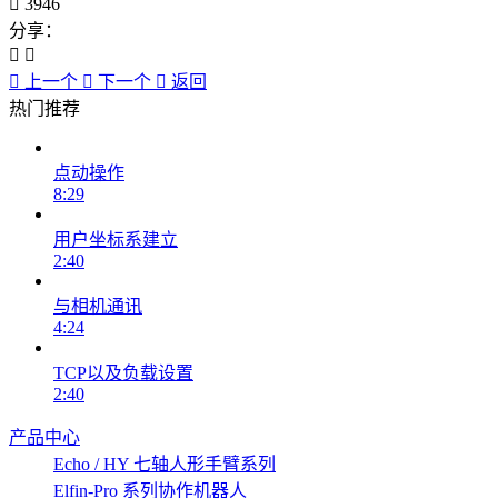
3946
分享：
上一个
下一个
返回
热门推荐
点动操作
8:29
用户坐标系建立
2:40
与相机通讯
4:24
TCP以及负载设置
2:40
产品中心
Echo / HY 七轴人形手臂系列
Elfin-Pro 系列协作机器人