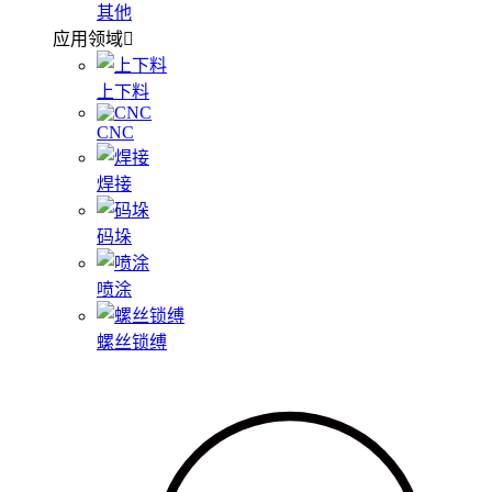
其他
应用领域
上下料
CNC
焊接
码垛
喷涂
螺丝锁缚