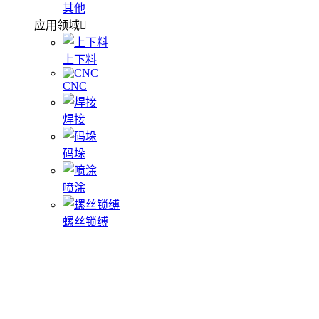
其他
应用领域
上下料
CNC
焊接
码垛
喷涂
螺丝锁缚