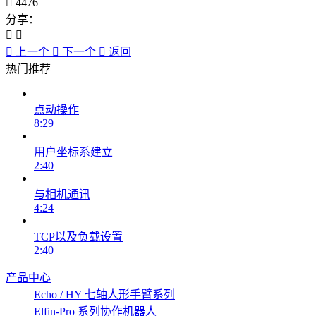
4476
分享：
上一个
下一个
返回
热门推荐
点动操作
8:29
用户坐标系建立
2:40
与相机通讯
4:24
TCP以及负载设置
2:40
产品中心
Echo / HY 七轴人形手臂系列
Elfin-Pro 系列协作机器人