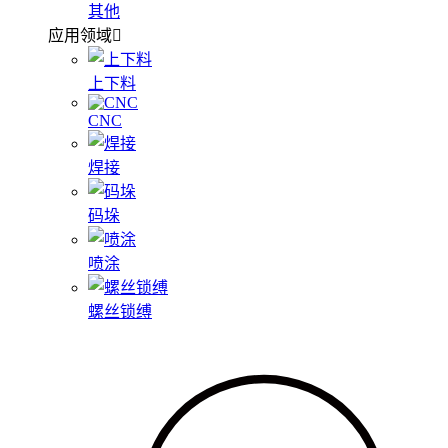
其他
应用领域
上下料
CNC
焊接
码垛
喷涂
螺丝锁缚