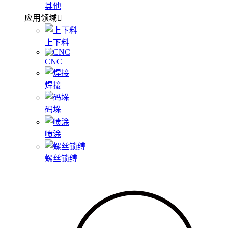
其他
应用领域
上下料
CNC
焊接
码垛
喷涂
螺丝锁缚