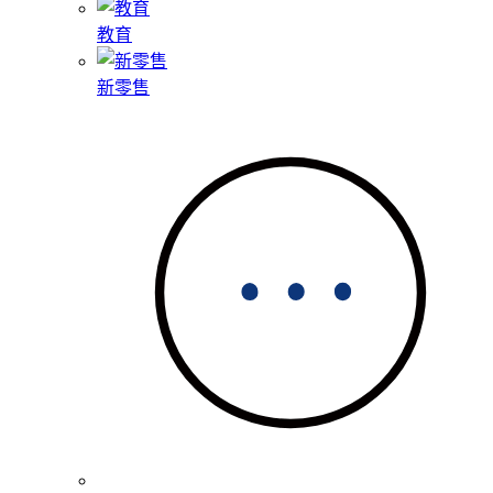
教育
新零售