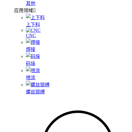
其他
应用领域
上下料
CNC
焊接
码垛
喷涂
螺丝锁缚