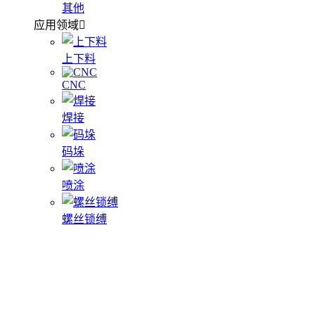
其他
应用领域
上下料
CNC
焊接
码垛
喷涂
螺丝锁缚