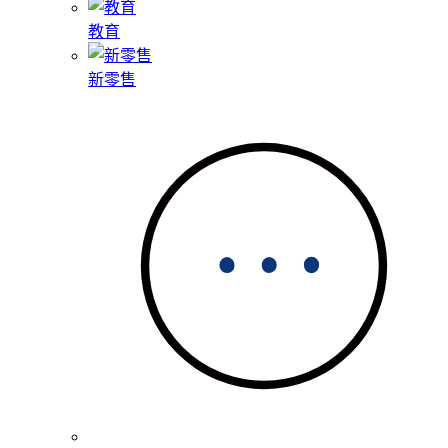
教育
新零售