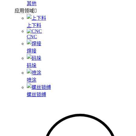
其他
应用领域
上下料
CNC
焊接
码垛
喷涂
螺丝锁缚