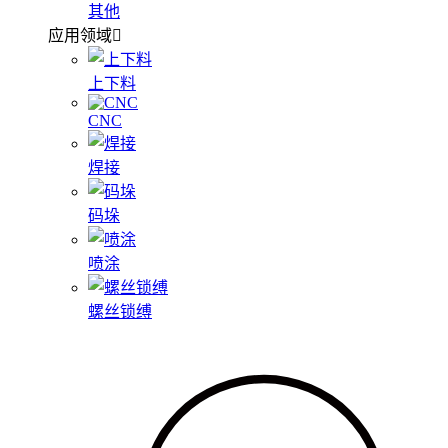
其他
应用领域
上下料
CNC
焊接
码垛
喷涂
螺丝锁缚