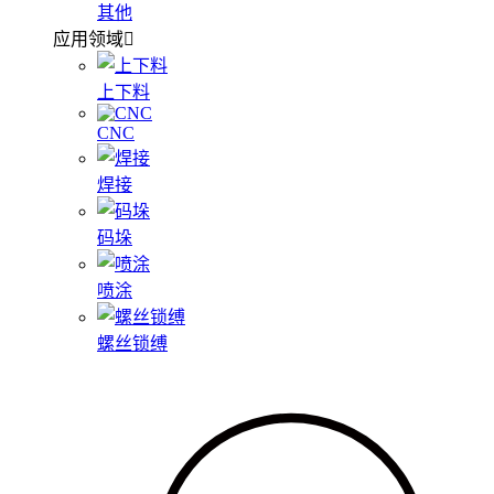
其他
应用领域
上下料
CNC
焊接
码垛
喷涂
螺丝锁缚