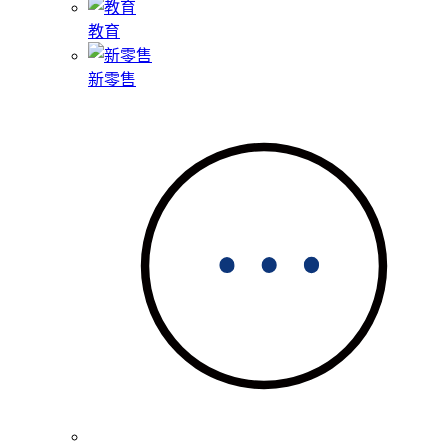
教育
新零售