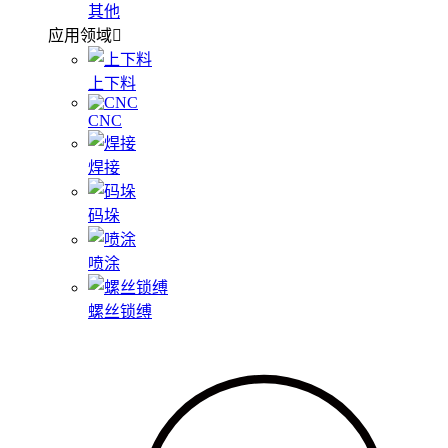
其他
应用领域
上下料
CNC
焊接
码垛
喷涂
螺丝锁缚