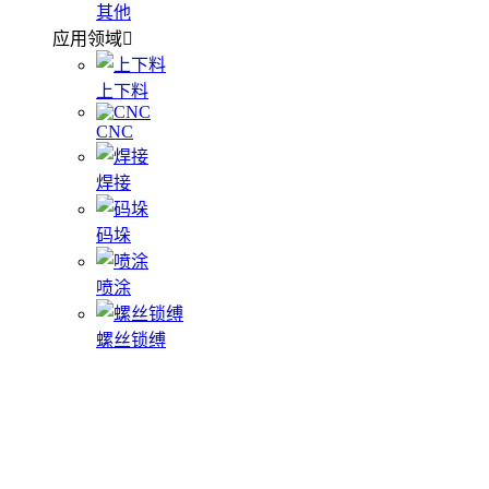
其他
应用领域
上下料
CNC
焊接
码垛
喷涂
螺丝锁缚