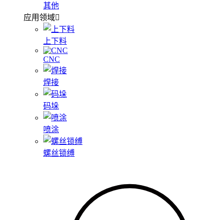
其他
应用领域
上下料
CNC
焊接
码垛
喷涂
螺丝锁缚