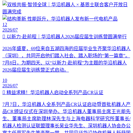
12
2026/07
以新力·赴前程｜华沿机器人2026届应届生训练营圆满举行
2026年盛夏，69位来自五湖四海的应届毕业生齐聚华沿机器人
（深圳），共同开启他们踏入社会、踏入职场的“第一篇章”。
7月8日，为期四天、以“以新力·赴前程”为主题的华沿机器人
2026届应届生训练营正式启动。
10
2026/07
精益求精！华沿机器人启动全系列产品CR认证
7月7日，华沿机器人全系列产品CR认证启动暨首批机器人产
品CR颁证仪式在深圳举办。华沿机器人董事局主席王光能先
生、董事局主席助理林深先生与上海电器科学研究所董事长/
机器人检测认证联盟理事长吴业华先生、深圳机器人协会办公
室主任周军先生等齐聚一堂，共同见证华沿协作机器人斩获国