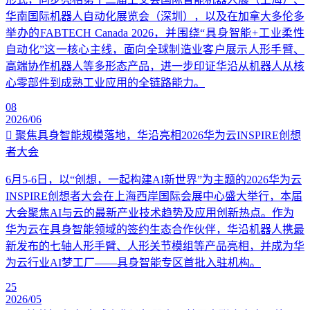
华南国际机器人自动化展览会（深圳），以及在加拿大多伦多
举办的FABTECH Canada 2026，并围绕“具身智能+工业柔性
自动化”这一核心主线，面向全球制造业客户展示人形手臂、
高端协作机器人等多形态产品，进一步印证华沿从机器人从核
心零部件到成熟工业应用的全链路能力。
08
2026/06
聚焦具身智能规模落地，华沿亮相2026华为云INSPIRE创想
者大会
6月5-6日，以“创想，一起构建AI新世界”为主题的2026华为云
INSPIRE创想者大会在上海西岸国际会展中心盛大举行，本届
大会聚焦AI与云的最新产业技术趋势及应用创新热点。作为
华为云在具身智能领域的签约生态合作伙伴，华沿机器人携最
新发布的七轴人形手臂、人形关节模组等产品亮相，并成为华
为云行业AI梦工厂——具身智能专区首批入驻机构。
25
2026/05