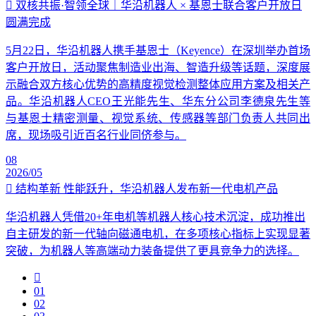
双核共振·智领全球｜华沿机器人 × 基恩士联合客户开放日
圆满完成
5月22日，华沿机器人携手基恩士（Keyence）在深圳举办首场
客户开放日，活动聚焦制造业出海、智造升级等话题，深度展
示融合双方核心优势的高精度视觉检测整体应用方案及相关产
品。华沿机器人CEO王光能先生、华东分公司李德泉先生等
与基恩士精密测量、视觉系统、传感器等部门负责人共同出
席，现场吸引近百名行业同侪参与。
08
2026/05
结构革新 性能跃升，华沿机器人发布新一代电机产品
华沿机器人凭借20+年电机等机器人核心技术沉淀，成功推出
自主研发的新一代轴向磁通电机，在多项核心指标上实现显著
突破，为机器人等高端动力装备提供了更具竞争力的选择。
01
02