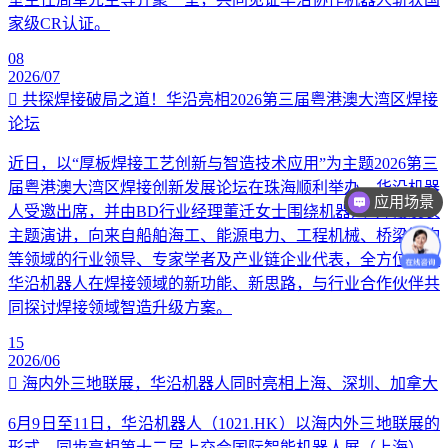
家级CR认证。
08
2026/07
共探焊接破局之道！华沿亮相2026第三届粤港澳大湾区焊接
论坛
近日，以“厚板焊接工艺创新与智造技术应用”为主题2026第三
应用场景
届粤港澳大湾区焊接创新发展论坛在珠海顺利举办。华沿机器
价格咨询
人受邀出席，并由BD行业经理董迁女士围绕机器人+焊接发表
主题演讲，向来自船舶海工、能源电力、工程机械、桥梁钢构
等领域的行业领导、专家学者及产业链企业代表，全方位讲解
华沿机器人在焊接领域的新功能、新思路，与行业合作伙伴共
同探讨焊接领域智造升级方案。
15
2026/06
海内外三地联展，华沿机器人同时亮相上海、深圳、加拿大
6月9日至11日，华沿机器人（1021.HK）以海内外三地联展的
形式，同步亮相第十二届上交会国际智能机器人展（上海）、