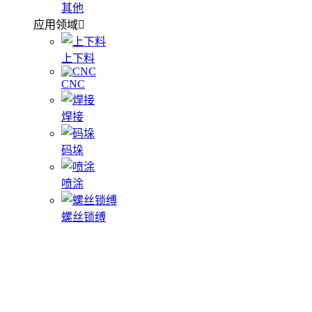
其他
应用领域
上下料
CNC
焊接
码垛
喷涂
螺丝锁缚