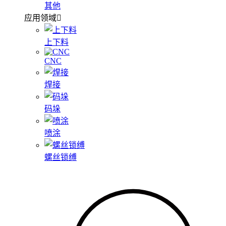
其他
应用领域
上下料
CNC
焊接
码垛
喷涂
螺丝锁缚