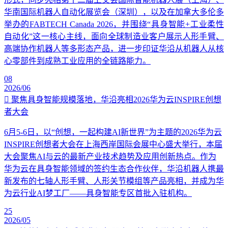
华南国际机器人自动化展览会（深圳），以及在加拿大多伦多
举办的FABTECH Canada 2026，并围绕“具身智能+工业柔性
自动化”这一核心主线，面向全球制造业客户展示人形手臂、
高端协作机器人等多形态产品，进一步印证华沿从机器人从核
心零部件到成熟工业应用的全链路能力。
08
2026/06
聚焦具身智能规模落地，华沿亮相2026华为云INSPIRE创想
者大会
6月5-6日，以“创想，一起构建AI新世界”为主题的2026华为云
INSPIRE创想者大会在上海西岸国际会展中心盛大举行，本届
大会聚焦AI与云的最新产业技术趋势及应用创新热点。作为
华为云在具身智能领域的签约生态合作伙伴，华沿机器人携最
新发布的七轴人形手臂、人形关节模组等产品亮相，并成为华
为云行业AI梦工厂——具身智能专区首批入驻机构。
25
2026/05