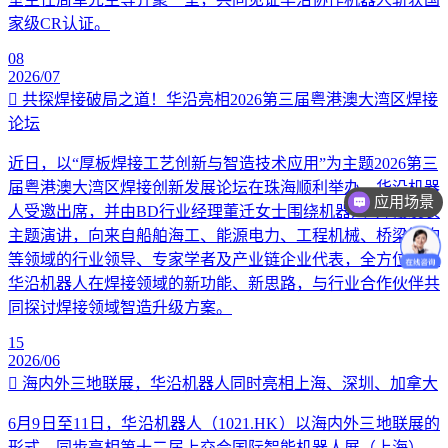
家级CR认证。
08
2026/07
共探焊接破局之道！华沿亮相2026第三届粤港澳大湾区焊接
论坛
近日，以“厚板焊接工艺创新与智造技术应用”为主题2026第三
届粤港澳大湾区焊接创新发展论坛在珠海顺利举办。华沿机器
应用场景
人受邀出席，并由BD行业经理董迁女士围绕机器人+焊接发表
主题演讲，向来自船舶海工、能源电力、工程机械、桥梁钢构
等领域的行业领导、专家学者及产业链企业代表，全方位讲解
华沿机器人在焊接领域的新功能、新思路，与行业合作伙伴共
同探讨焊接领域智造升级方案。
15
2026/06
海内外三地联展，华沿机器人同时亮相上海、深圳、加拿大
6月9日至11日，华沿机器人（1021.HK）以海内外三地联展的
形式，同步亮相第十二届上交会国际智能机器人展（上海）、