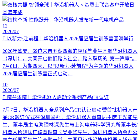
12
2026/07
以新力·赴前程｜华沿机器人2026届应届生训练营圆满举行
2026年盛夏，69位来自五湖四海的应届毕业生齐聚华沿机器人
（深圳），共同开启他们踏入社会、踏入职场的“第一篇章”。
7月8日，为期四天、以“以新力·赴前程”为主题的华沿机器人
2026届应届生训练营正式启动。
10
2026/07
精益求精！华沿机器人启动全系列产品CR认证
7月7日，华沿机器人全系列产品CR认证启动暨首批机器人产
品CR颁证仪式在深圳举办。华沿机器人董事局主席王光能先
生、董事局主席助理林深先生与上海电器科学研究所董事长/
机器人检测认证联盟理事长吴业华先生、深圳机器人协会办公
室主任周军先生等齐聚一堂，共同见证华沿协作机器人斩获国