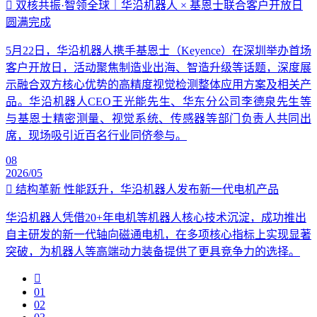
双核共振·智领全球｜华沿机器人 × 基恩士联合客户开放日
圆满完成
5月22日，华沿机器人携手基恩士（Keyence）在深圳举办首场
客户开放日，活动聚焦制造业出海、智造升级等话题，深度展
示融合双方核心优势的高精度视觉检测整体应用方案及相关产
品。华沿机器人CEO王光能先生、华东分公司李德泉先生等
与基恩士精密测量、视觉系统、传感器等部门负责人共同出
席，现场吸引近百名行业同侪参与。
08
2026/05
结构革新 性能跃升，华沿机器人发布新一代电机产品
华沿机器人凭借20+年电机等机器人核心技术沉淀，成功推出
自主研发的新一代轴向磁通电机，在多项核心指标上实现显著
突破，为机器人等高端动力装备提供了更具竞争力的选择。
01
02