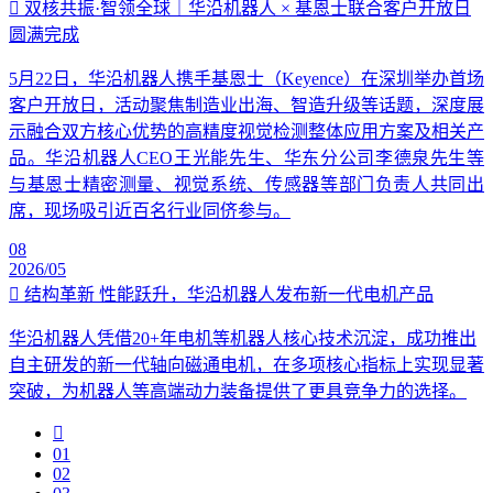
双核共振·智领全球｜华沿机器人 × 基恩士联合客户开放日
圆满完成
5月22日，华沿机器人携手基恩士（Keyence）在深圳举办首场
客户开放日，活动聚焦制造业出海、智造升级等话题，深度展
示融合双方核心优势的高精度视觉检测整体应用方案及相关产
品。华沿机器人CEO王光能先生、华东分公司李德泉先生等
与基恩士精密测量、视觉系统、传感器等部门负责人共同出
席，现场吸引近百名行业同侪参与。
08
2026/05
结构革新 性能跃升，华沿机器人发布新一代电机产品
华沿机器人凭借20+年电机等机器人核心技术沉淀，成功推出
自主研发的新一代轴向磁通电机，在多项核心指标上实现显著
突破，为机器人等高端动力装备提供了更具竞争力的选择。
01
02