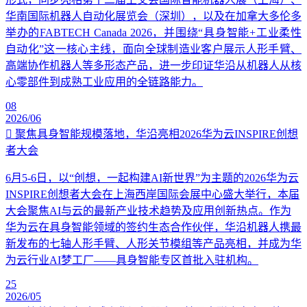
华南国际机器人自动化展览会（深圳），以及在加拿大多伦多
举办的FABTECH Canada 2026，并围绕“具身智能+工业柔性
自动化”这一核心主线，面向全球制造业客户展示人形手臂、
高端协作机器人等多形态产品，进一步印证华沿从机器人从核
心零部件到成熟工业应用的全链路能力。
08
2026/06
聚焦具身智能规模落地，华沿亮相2026华为云INSPIRE创想
者大会
6月5-6日，以“创想，一起构建AI新世界”为主题的2026华为云
INSPIRE创想者大会在上海西岸国际会展中心盛大举行，本届
大会聚焦AI与云的最新产业技术趋势及应用创新热点。作为
华为云在具身智能领域的签约生态合作伙伴，华沿机器人携最
新发布的七轴人形手臂、人形关节模组等产品亮相，并成为华
为云行业AI梦工厂——具身智能专区首批入驻机构。
25
2026/05