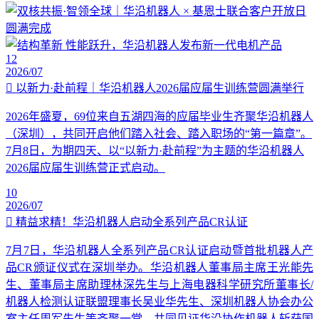
12
2026/07
以新力·赴前程｜华沿机器人2026届应届生训练营圆满举行
2026年盛夏，69位来自五湖四海的应届毕业生齐聚华沿机器人
（深圳），共同开启他们踏入社会、踏入职场的“第一篇章”。
7月8日，为期四天、以“以新力·赴前程”为主题的华沿机器人
2026届应届生训练营正式启动。
10
2026/07
精益求精！华沿机器人启动全系列产品CR认证
7月7日，华沿机器人全系列产品CR认证启动暨首批机器人产
品CR颁证仪式在深圳举办。华沿机器人董事局主席王光能先
生、董事局主席助理林深先生与上海电器科学研究所董事长/
机器人检测认证联盟理事长吴业华先生、深圳机器人协会办公
室主任周军先生等齐聚一堂，共同见证华沿协作机器人斩获国