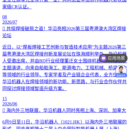
家级CR认证。
08
2026/07
共探焊接破局之道！华沿亮相2026第三届粤港澳大湾区焊接
论坛
近日，以“厚板焊接工艺创新与智造技术应用”为主题2026第三
届粤港澳大湾区焊接创新发展论坛在珠海顺利举办。华沿机器
应用场景
人受邀出席，并由BD行业经理董迁女士围绕机器人+焊接发表
主题演讲，向来自船舶海工、能源电力、工程机械、桥梁钢构
等领域的行业领导、专家学者及产业链企业代表，全方位讲解
华沿机器人在焊接领域的新功能、新思路，与行业合作伙伴共
同探讨焊接领域智造升级方案。
15
2026/06
海内外三地联展，华沿机器人同时亮相上海、深圳、加拿大
6月9日至11日，华沿机器人（1021.HK）以海内外三地联展的
形式，同步亮相第十二届上交会国际智能机器人展（上海）、