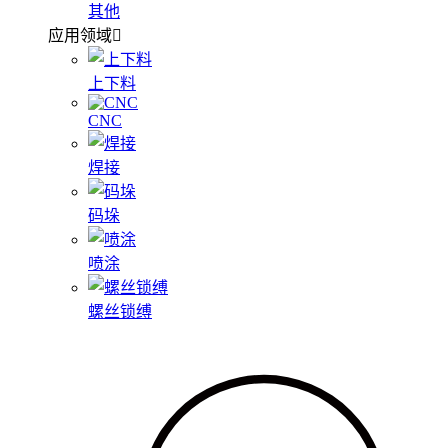
其他
应用领域
上下料
CNC
焊接
码垛
喷涂
螺丝锁缚