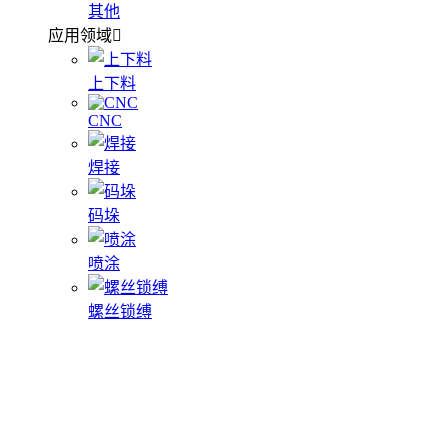
其他
应用领域
上下料
CNC
焊接
码垛
喷涂
螺丝锁缚