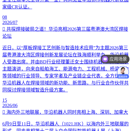
家级CR认证。
08
2026/07
共探焊接破局之道！华沿亮相2026第三届粤港澳大湾区焊接
论坛
近日，以“厚板焊接工艺创新与智造技术应用”为主题2026第三
届粤港澳大湾区焊接创新发展论坛在珠海顺利举办。华沿机器
应用场景
人受邀出席，并由BD行业经理董迁女士围绕机器人+焊接发表
主题演讲，向来自船舶海工、能源电力、工程机械、桥梁钢构
等领域的行业领导、专家学者及产业链企业代表，全方位讲解
华沿机器人在焊接领域的新功能、新思路，与行业合作伙伴共
同探讨焊接领域智造升级方案。
15
2026/06
海内外三地联展，华沿机器人同时亮相上海、深圳、加拿大
6月9日至11日，华沿机器人（1021.HK）以海内外三地联展的
形式，同步亮相第十二届上交会国际智能机器人展（上海）、