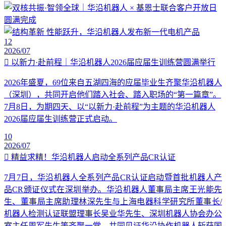
12
2026/07
以新力·赴前程｜华沿机器人2026届应届生训练营圆满举行
2026年盛夏，69位来自五湖四海的应届毕业生齐聚华沿机器人
（深圳），共同开启他们踏入社会、踏入职场的“第一篇章”。
7月8日，为期四天、以“以新力·赴前程”为主题的华沿机器人
2026届应届生训练营正式启动。
10
2026/07
精益求精！华沿机器人启动全系列产品CR认证
7月7日，华沿机器人全系列产品CR认证启动暨首批机器人产
品CR颁证仪式在深圳举办。华沿机器人董事局主席王光能先
生、董事局主席助理林深先生与上海电器科学研究所董事长/
机器人检测认证联盟理事长吴业华先生、深圳机器人协会办公
室主任周军先生等齐聚一堂，共同见证华沿协作机器人斩获国