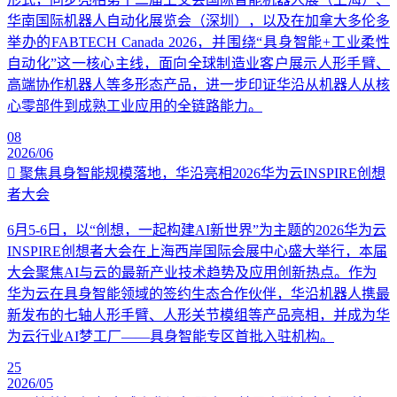
华南国际机器人自动化展览会（深圳），以及在加拿大多伦多
举办的FABTECH Canada 2026，并围绕“具身智能+工业柔性
自动化”这一核心主线，面向全球制造业客户展示人形手臂、
高端协作机器人等多形态产品，进一步印证华沿从机器人从核
心零部件到成熟工业应用的全链路能力。
08
2026/06
聚焦具身智能规模落地，华沿亮相2026华为云INSPIRE创想
者大会
6月5-6日，以“创想，一起构建AI新世界”为主题的2026华为云
INSPIRE创想者大会在上海西岸国际会展中心盛大举行，本届
大会聚焦AI与云的最新产业技术趋势及应用创新热点。作为
华为云在具身智能领域的签约生态合作伙伴，华沿机器人携最
新发布的七轴人形手臂、人形关节模组等产品亮相，并成为华
为云行业AI梦工厂——具身智能专区首批入驻机构。
25
2026/05