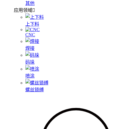
其他
应用领域
上下料
CNC
焊接
码垛
喷涂
螺丝锁缚