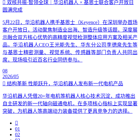
双核共振·智领全球｜华沿机器人 × 基恩士联合客户开放日
圆满完成
5月22日，华沿机器人携手基恩士（Keyence）在深圳举办首场
客户开放日，活动聚焦制造业出海、智造升级等话题，深度展
示融合双方核心优势的高精度视觉检测整体应用方案及相关产
品。华沿机器人CEO王光能先生、华东分公司李德泉先生等
与基恩士精密测量、视觉系统、传感器等部门负责人共同出
席，现场吸引近百名行业同侪参与。
08
2026/05
结构革新 性能跃升，华沿机器人发布新一代电机产品
华沿机器人凭借20+年电机等机器人核心技术沉淀，成功推出
自主研发的新一代轴向磁通电机，在多项核心指标上实现显著
突破，为机器人等高端动力装备提供了更具竞争力的选择。
01
02