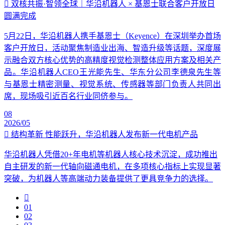
双核共振·智领全球｜华沿机器人 × 基恩士联合客户开放日
圆满完成
5月22日，华沿机器人携手基恩士（Keyence）在深圳举办首场
客户开放日，活动聚焦制造业出海、智造升级等话题，深度展
示融合双方核心优势的高精度视觉检测整体应用方案及相关产
品。华沿机器人CEO王光能先生、华东分公司李德泉先生等
与基恩士精密测量、视觉系统、传感器等部门负责人共同出
席，现场吸引近百名行业同侪参与。
08
2026/05
结构革新 性能跃升，华沿机器人发布新一代电机产品
华沿机器人凭借20+年电机等机器人核心技术沉淀，成功推出
自主研发的新一代轴向磁通电机，在多项核心指标上实现显著
突破，为机器人等高端动力装备提供了更具竞争力的选择。
01
02