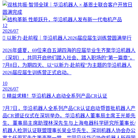
12
2026/07
以新力·赴前程｜华沿机器人2026届应届生训练营圆满举行
2026年盛夏，69位来自五湖四海的应届毕业生齐聚华沿机器人
（深圳），共同开启他们踏入社会、踏入职场的“第一篇章”。
7月8日，为期四天、以“以新力·赴前程”为主题的华沿机器人
2026届应届生训练营正式启动。
10
2026/07
精益求精！华沿机器人启动全系列产品CR认证
7月7日，华沿机器人全系列产品CR认证启动暨首批机器人产
品CR颁证仪式在深圳举办。华沿机器人董事局主席王光能先
生、董事局主席助理林深先生与上海电器科学研究所董事长/
机器人检测认证联盟理事长吴业华先生、深圳机器人协会办公
室主任周军先生等齐聚一堂，共同见证华沿协作机器人斩获国