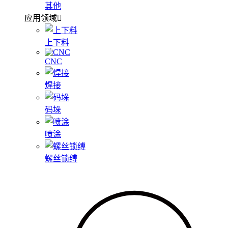
其他
应用领域
上下料
CNC
焊接
码垛
喷涂
螺丝锁缚