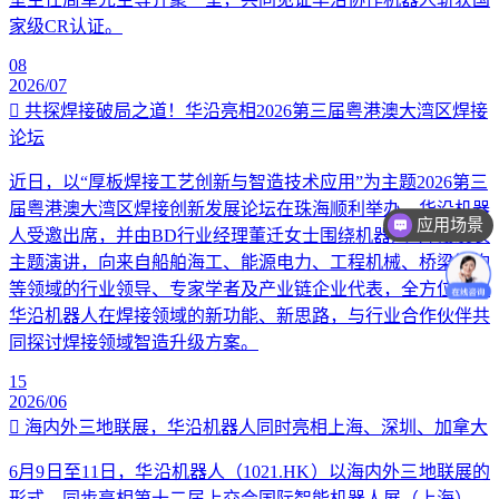
家级CR认证。
08
2026/07
共探焊接破局之道！华沿亮相2026第三届粤港澳大湾区焊接
论坛
近日，以“厚板焊接工艺创新与智造技术应用”为主题2026第三
届粤港澳大湾区焊接创新发展论坛在珠海顺利举办。华沿机器
应用场景
人受邀出席，并由BD行业经理董迁女士围绕机器人+焊接发表
价格咨询
主题演讲，向来自船舶海工、能源电力、工程机械、桥梁钢构
等领域的行业领导、专家学者及产业链企业代表，全方位讲解
华沿机器人在焊接领域的新功能、新思路，与行业合作伙伴共
同探讨焊接领域智造升级方案。
15
2026/06
海内外三地联展，华沿机器人同时亮相上海、深圳、加拿大
6月9日至11日，华沿机器人（1021.HK）以海内外三地联展的
形式，同步亮相第十二届上交会国际智能机器人展（上海）、