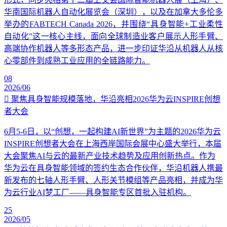
华南国际机器人自动化展览会（深圳），以及在加拿大多伦多
举办的FABTECH Canada 2026，并围绕“具身智能+工业柔性
自动化”这一核心主线，面向全球制造业客户展示人形手臂、
高端协作机器人等多形态产品，进一步印证华沿从机器人从核
心零部件到成熟工业应用的全链路能力。
08
2026/06
聚焦具身智能规模落地，华沿亮相2026华为云INSPIRE创想
者大会
6月5-6日，以“创想，一起构建AI新世界”为主题的2026华为云
INSPIRE创想者大会在上海西岸国际会展中心盛大举行，本届
大会聚焦AI与云的最新产业技术趋势及应用创新热点。作为
华为云在具身智能领域的签约生态合作伙伴，华沿机器人携最
新发布的七轴人形手臂、人形关节模组等产品亮相，并成为华
为云行业AI梦工厂——具身智能专区首批入驻机构。
25
2026/05