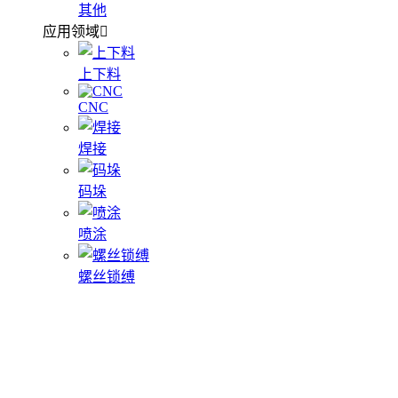
其他
应用领域
上下料
CNC
焊接
码垛
喷涂
螺丝锁缚