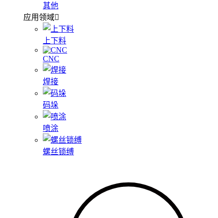
其他
应用领域
上下料
CNC
焊接
码垛
喷涂
螺丝锁缚