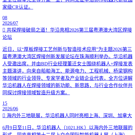
家级CR认证。
08
2026/07
共探焊接破局之道！华沿亮相2026第三届粤港澳大湾区焊接
论坛
近日，以“厚板焊接工艺创新与智造技术应用”为主题2026第三
届粤港澳大湾区焊接创新发展论坛在珠海顺利举办。华沿机器
人受邀出席，并由BD行业经理董迁女士围绕机器人+焊接发表
主题演讲，向来自船舶海工、能源电力、工程机械、桥梁钢构
等领域的行业领导、专家学者及产业链企业代表，全方位讲解
华沿机器人在焊接领域的新功能、新思路，与行业合作伙伴共
同探讨焊接领域智造升级方案。
15
2026/06
海内外三地联展，华沿机器人同时亮相上海、深圳、加拿大
6月9日至11日，华沿机器人（1021.HK）以海内外三地联展的
形式，同步亮相第十二届上交会国际智能机器人展（上海）、