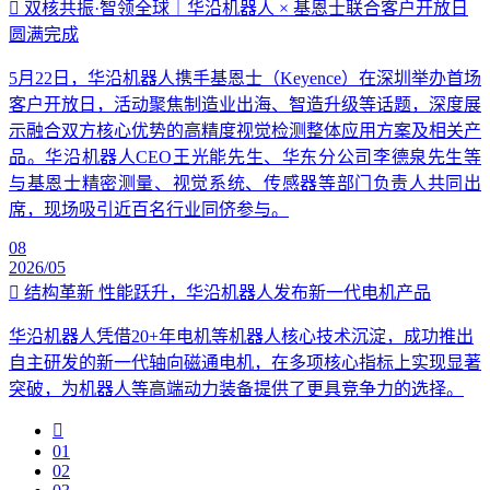
双核共振·智领全球｜华沿机器人 × 基恩士联合客户开放日
圆满完成
5月22日，华沿机器人携手基恩士（Keyence）在深圳举办首场
客户开放日，活动聚焦制造业出海、智造升级等话题，深度展
示融合双方核心优势的高精度视觉检测整体应用方案及相关产
品。华沿机器人CEO王光能先生、华东分公司李德泉先生等
与基恩士精密测量、视觉系统、传感器等部门负责人共同出
席，现场吸引近百名行业同侪参与。
08
2026/05
结构革新 性能跃升，华沿机器人发布新一代电机产品
华沿机器人凭借20+年电机等机器人核心技术沉淀，成功推出
自主研发的新一代轴向磁通电机，在多项核心指标上实现显著
突破，为机器人等高端动力装备提供了更具竞争力的选择。
01
02