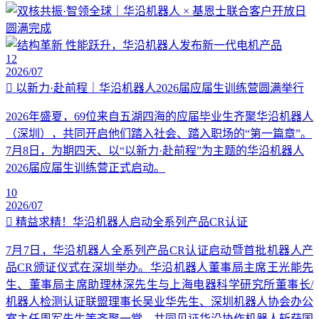
12
2026/07
以新力·赴前程｜华沿机器人2026届应届生训练营圆满举行
2026年盛夏，69位来自五湖四海的应届毕业生齐聚华沿机器人
（深圳），共同开启他们踏入社会、踏入职场的“第一篇章”。
7月8日，为期四天、以“以新力·赴前程”为主题的华沿机器人
2026届应届生训练营正式启动。
10
2026/07
精益求精！华沿机器人启动全系列产品CR认证
7月7日，华沿机器人全系列产品CR认证启动暨首批机器人产
品CR颁证仪式在深圳举办。华沿机器人董事局主席王光能先
生、董事局主席助理林深先生与上海电器科学研究所董事长/
机器人检测认证联盟理事长吴业华先生、深圳机器人协会办公
室主任周军先生等齐聚一堂，共同见证华沿协作机器人斩获国