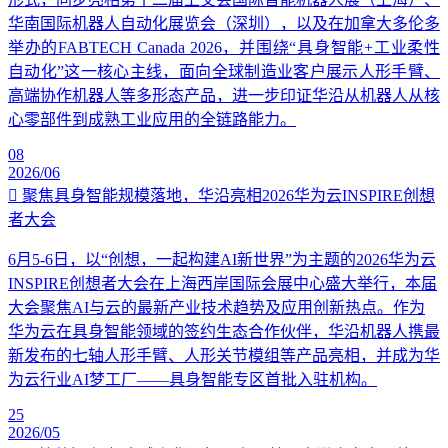
华南国际机器人自动化展览会（深圳），以及在加拿大多伦多
举办的FABTECH Canada 2026，并围绕“具身智能+工业柔性
自动化”这一核心主线，面向全球制造业客户展示人形手臂、
高端协作机器人等多形态产品，进一步印证华沿从机器人从核
心零部件到成熟工业应用的全链路能力。
08
2026/06
聚焦具身智能规模落地，华沿亮相2026华为云INSPIRE创想
者大会
6月5-6日，以“创想，一起构建AI新世界”为主题的2026华为云
INSPIRE创想者大会在上海西岸国际会展中心盛大举行，本届
大会聚焦AI与云的最新产业技术趋势及应用创新热点。作为
华为云在具身智能领域的签约生态合作伙伴，华沿机器人携最
新发布的七轴人形手臂、人形关节模组等产品亮相，并成为华
为云行业AI梦工厂——具身智能专区首批入驻机构。
25
2026/05