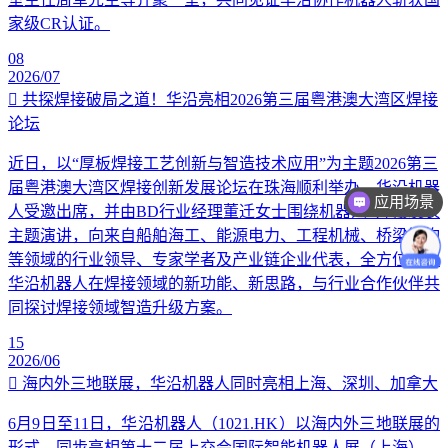
家级CR认证。
08
2026/07
共探焊接破局之道！华沿亮相2026第三届粤港澳大湾区焊接
论坛
近日，以“厚板焊接工艺创新与智造技术应用”为主题2026第三
届粤港澳大湾区焊接创新发展论坛在珠海顺利举办。华沿机器
应用场景
人受邀出席，并由BD行业经理董迁女士围绕机器人+焊接发表
主题演讲，向来自船舶海工、能源电力、工程机械、桥梁钢构
等领域的行业领导、专家学者及产业链企业代表，全方位讲解
华沿机器人在焊接领域的新功能、新思路，与行业合作伙伴共
同探讨焊接领域智造升级方案。
15
2026/06
海内外三地联展，华沿机器人同时亮相上海、深圳、加拿大
6月9日至11日，华沿机器人（1021.HK）以海内外三地联展的
形式，同步亮相第十二届上交会国际智能机器人展（上海）、