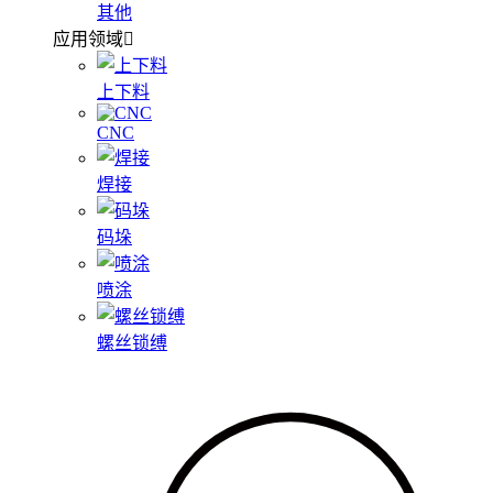
其他
应用领域
上下料
CNC
焊接
码垛
喷涂
螺丝锁缚