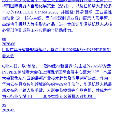
华南国际机器人自动化展览会（深圳），以及在加拿大多伦多
举办的FABTECH Canada 2026，并围绕“具身智能+工业柔性
自动化”这一核心主线，面向全球制造业客户展示人形手臂、
高端协作机器人等多形态产品，进一步印证华沿从机器人从核
心零部件到成熟工业应用的全链路能力。
08
2026/06
聚焦具身智能规模落地，华沿亮相2026华为云INSPIRE创想
者大会
6月5-6日，以“创想，一起构建AI新世界”为主题的2026华为云
INSPIRE创想者大会在上海西岸国际会展中心盛大举行，本届
大会聚焦AI与云的最新产业技术趋势及应用创新热点。作为
华为云在具身智能领域的签约生态合作伙伴，华沿机器人携最
新发布的七轴人形手臂、人形关节模组等产品亮相，并成为华
为云行业AI梦工厂——具身智能专区首批入驻机构。
25
2026/05