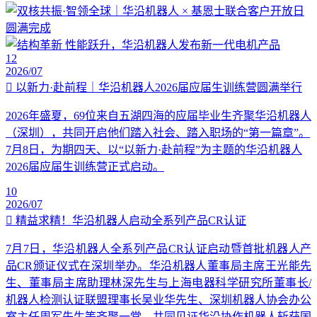
12
2026/07
以新力·赴前程｜华沿机器人2026届应届生训练营圆满举行
2026年盛夏，69位来自五湖四海的应届毕业生齐聚华沿机器人
（深圳），共同开启他们踏入社会、踏入职场的“第一篇章”。
7月8日，为期四天、以“以新力·赴前程”为主题的华沿机器人
2026届应届生训练营正式启动。
10
2026/07
精益求精！华沿机器人启动全系列产品CR认证
7月7日，华沿机器人全系列产品CR认证启动暨首批机器人产
品CR颁证仪式在深圳举办。华沿机器人董事局主席王光能先
生、董事局主席助理林深先生与上海电器科学研究所董事长/
机器人检测认证联盟理事长吴业华先生、深圳机器人协会办公
室主任周军先生等齐聚一堂，共同见证华沿协作机器人斩获国