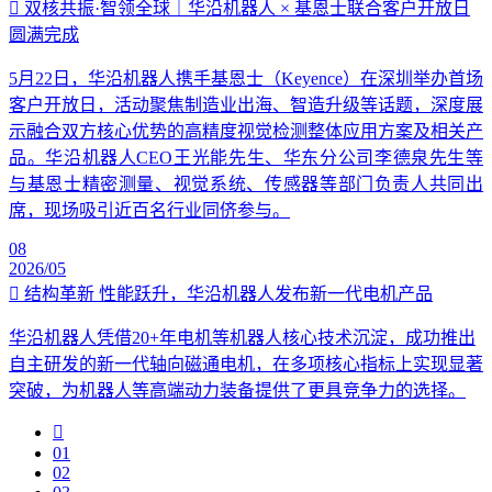
双核共振·智领全球｜华沿机器人 × 基恩士联合客户开放日
圆满完成
5月22日，华沿机器人携手基恩士（Keyence）在深圳举办首场
客户开放日，活动聚焦制造业出海、智造升级等话题，深度展
示融合双方核心优势的高精度视觉检测整体应用方案及相关产
品。华沿机器人CEO王光能先生、华东分公司李德泉先生等
与基恩士精密测量、视觉系统、传感器等部门负责人共同出
席，现场吸引近百名行业同侪参与。
08
2026/05
结构革新 性能跃升，华沿机器人发布新一代电机产品
华沿机器人凭借20+年电机等机器人核心技术沉淀，成功推出
自主研发的新一代轴向磁通电机，在多项核心指标上实现显著
突破，为机器人等高端动力装备提供了更具竞争力的选择。
01
02