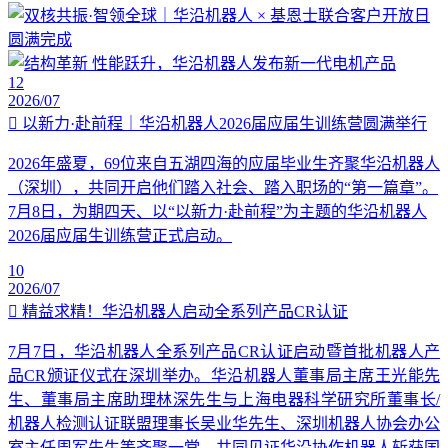
12
2026/07
以新力·赴前程｜华沿机器人2026届应届生训练营圆满举行
2026年盛夏，69位来自五湖四海的应届毕业生齐聚华沿机器人
（深圳），共同开启他们踏入社会、踏入职场的“第一篇章”。
7月8日，为期四天、以“以新力·赴前程”为主题的华沿机器人
2026届应届生训练营正式启动。
10
2026/07
精益求精！华沿机器人启动全系列产品CR认证
7月7日，华沿机器人全系列产品CR认证启动暨首批机器人产
品CR颁证仪式在深圳举办。华沿机器人董事局主席王光能先
生、董事局主席助理林深先生与上海电器科学研究所董事长/
机器人检测认证联盟理事长吴业华先生、深圳机器人协会办公
室主任周军先生等齐聚一堂，共同见证华沿协作机器人斩获国