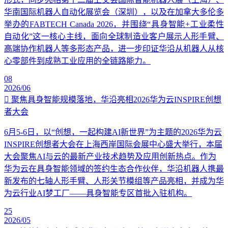
华南国际机器人自动化展览会（深圳），以及在加拿大多伦多
举办的FABTECH Canada 2026，并围绕“具身智能+工业柔性
自动化”这一核心主线，面向全球制造业客户展示人形手臂、
高端协作机器人等多形态产品，进一步印证华沿从机器人从核
心零部件到成熟工业应用的全链路能力。
08
2026/06
聚焦具身智能规模落地，华沿亮相2026华为云INSPIRE创想
者大会
6月5-6日，以“创想，一起构建AI新世界”为主题的2026华为云
INSPIRE创想者大会在上海西岸国际会展中心盛大举行，本届
大会聚焦AI与云的最新产业技术趋势及应用创新热点。作为
华为云在具身智能领域的签约生态合作伙伴，华沿机器人携最
新发布的七轴人形手臂、人形关节模组等产品亮相，并成为华
为云行业AI梦工厂——具身智能专区首批入驻机构。
25
2026/05