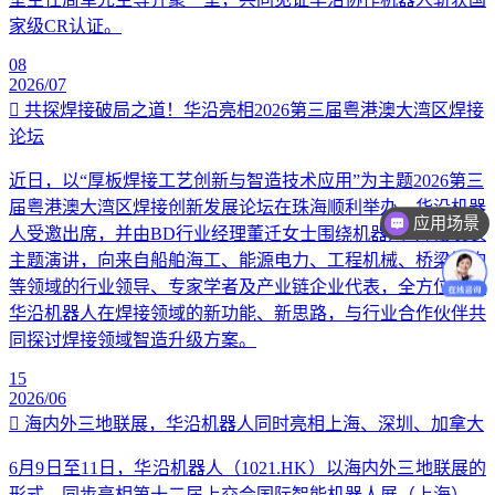
家级CR认证。
08
2026/07
共探焊接破局之道！华沿亮相2026第三届粤港澳大湾区焊接
论坛
近日，以“厚板焊接工艺创新与智造技术应用”为主题2026第三
届粤港澳大湾区焊接创新发展论坛在珠海顺利举办。华沿机器
应用场景
人受邀出席，并由BD行业经理董迁女士围绕机器人+焊接发表
价格咨询
主题演讲，向来自船舶海工、能源电力、工程机械、桥梁钢构
等领域的行业领导、专家学者及产业链企业代表，全方位讲解
华沿机器人在焊接领域的新功能、新思路，与行业合作伙伴共
同探讨焊接领域智造升级方案。
15
2026/06
海内外三地联展，华沿机器人同时亮相上海、深圳、加拿大
6月9日至11日，华沿机器人（1021.HK）以海内外三地联展的
形式，同步亮相第十二届上交会国际智能机器人展（上海）、