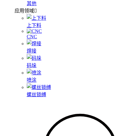
其他
应用领域
上下料
CNC
焊接
码垛
喷涂
螺丝锁缚