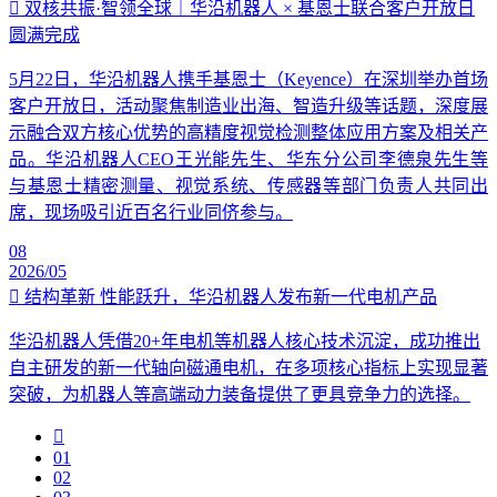
双核共振·智领全球｜华沿机器人 × 基恩士联合客户开放日
圆满完成
5月22日，华沿机器人携手基恩士（Keyence）在深圳举办首场
客户开放日，活动聚焦制造业出海、智造升级等话题，深度展
示融合双方核心优势的高精度视觉检测整体应用方案及相关产
品。华沿机器人CEO王光能先生、华东分公司李德泉先生等
与基恩士精密测量、视觉系统、传感器等部门负责人共同出
席，现场吸引近百名行业同侪参与。
08
2026/05
结构革新 性能跃升，华沿机器人发布新一代电机产品
华沿机器人凭借20+年电机等机器人核心技术沉淀，成功推出
自主研发的新一代轴向磁通电机，在多项核心指标上实现显著
突破，为机器人等高端动力装备提供了更具竞争力的选择。
01
02