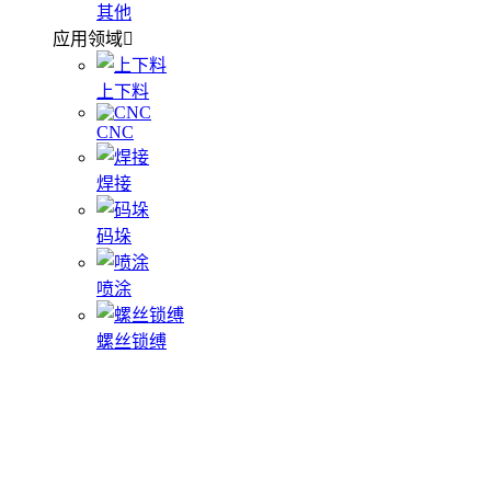
其他
应用领域
上下料
CNC
焊接
码垛
喷涂
螺丝锁缚