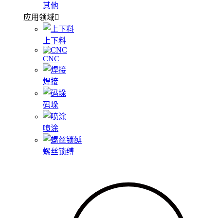
其他
应用领域
上下料
CNC
焊接
码垛
喷涂
螺丝锁缚