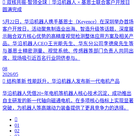
双核共振·智领全球｜华沿机器人 × 基恩士联合客户开放日
圆满完成
5月22日，华沿机器人携手基恩士（Keyence）在深圳举办首场
客户开放日，活动聚焦制造业出海、智造升级等话题，深度展
示融合双方核心优势的高精度视觉检测整体应用方案及相关产
品。华沿机器人CEO王光能先生、华东分公司李德泉先生等
与基恩士精密测量、视觉系统、传感器等部门负责人共同出
席，现场吸引近百名行业同侪参与。
08
2026/05
结构革新 性能跃升，华沿机器人发布新一代电机产品
华沿机器人凭借20+年电机等机器人核心技术沉淀，成功推出
自主研发的新一代轴向磁通电机，在多项核心指标上实现显著
突破，为机器人等高端动力装备提供了更具竞争力的选择。
01
02