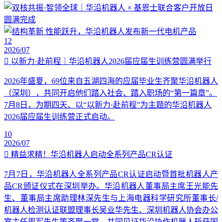
12
2026/07
以新力·赴前程｜华沿机器人2026届应届生训练营圆满举行
2026年盛夏，69位来自五湖四海的应届毕业生齐聚华沿机器人
（深圳），共同开启他们踏入社会、踏入职场的“第一篇章”。
7月8日，为期四天、以“以新力·赴前程”为主题的华沿机器人
2026届应届生训练营正式启动。
10
2026/07
精益求精！华沿机器人启动全系列产品CR认证
7月7日，华沿机器人全系列产品CR认证启动暨首批机器人产
品CR颁证仪式在深圳举办。华沿机器人董事局主席王光能先
生、董事局主席助理林深先生与上海电器科学研究所董事长/
机器人检测认证联盟理事长吴业华先生、深圳机器人协会办公
室主任周军先生等齐聚一堂，共同见证华沿协作机器人斩获国