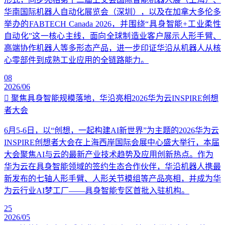
华南国际机器人自动化展览会（深圳），以及在加拿大多伦多
举办的FABTECH Canada 2026，并围绕“具身智能+工业柔性
自动化”这一核心主线，面向全球制造业客户展示人形手臂、
高端协作机器人等多形态产品，进一步印证华沿从机器人从核
心零部件到成熟工业应用的全链路能力。
08
2026/06
聚焦具身智能规模落地，华沿亮相2026华为云INSPIRE创想
者大会
6月5-6日，以“创想，一起构建AI新世界”为主题的2026华为云
INSPIRE创想者大会在上海西岸国际会展中心盛大举行，本届
大会聚焦AI与云的最新产业技术趋势及应用创新热点。作为
华为云在具身智能领域的签约生态合作伙伴，华沿机器人携最
新发布的七轴人形手臂、人形关节模组等产品亮相，并成为华
为云行业AI梦工厂——具身智能专区首批入驻机构。
25
2026/05