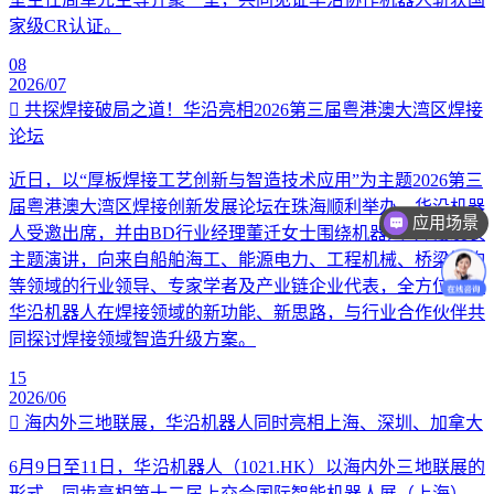
家级CR认证。
08
2026/07
共探焊接破局之道！华沿亮相2026第三届粤港澳大湾区焊接
论坛
近日，以“厚板焊接工艺创新与智造技术应用”为主题2026第三
届粤港澳大湾区焊接创新发展论坛在珠海顺利举办。华沿机器
应用场景
人受邀出席，并由BD行业经理董迁女士围绕机器人+焊接发表
主题演讲，向来自船舶海工、能源电力、工程机械、桥梁钢构
等领域的行业领导、专家学者及产业链企业代表，全方位讲解
华沿机器人在焊接领域的新功能、新思路，与行业合作伙伴共
同探讨焊接领域智造升级方案。
15
2026/06
海内外三地联展，华沿机器人同时亮相上海、深圳、加拿大
6月9日至11日，华沿机器人（1021.HK）以海内外三地联展的
形式，同步亮相第十二届上交会国际智能机器人展（上海）、