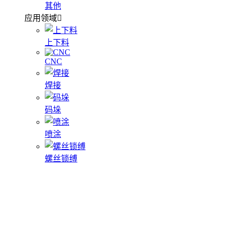
其他
应用领域
上下料
CNC
焊接
码垛
喷涂
螺丝锁缚