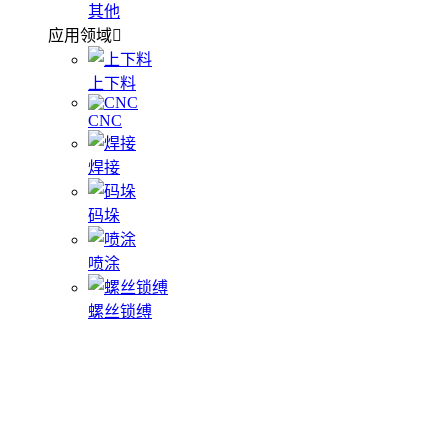
其他
应用领域
上下料
CNC
焊接
码垛
喷涂
螺丝锁缚