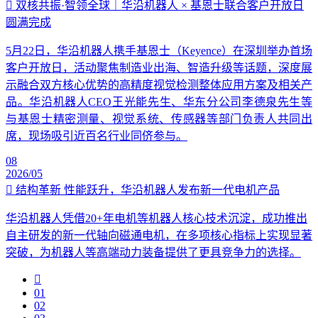
双核共振·智领全球｜华沿机器人 × 基恩士联合客户开放日
圆满完成
5月22日，华沿机器人携手基恩士（Keyence）在深圳举办首场
客户开放日，活动聚焦制造业出海、智造升级等话题，深度展
示融合双方核心优势的高精度视觉检测整体应用方案及相关产
品。华沿机器人CEO王光能先生、华东分公司李德泉先生等
与基恩士精密测量、视觉系统、传感器等部门负责人共同出
席，现场吸引近百名行业同侪参与。
08
2026/05
结构革新 性能跃升，华沿机器人发布新一代电机产品
华沿机器人凭借20+年电机等机器人核心技术沉淀，成功推出
自主研发的新一代轴向磁通电机，在多项核心指标上实现显著
突破，为机器人等高端动力装备提供了更具竞争力的选择。
01
02