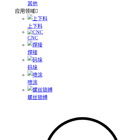
其他
应用领域
上下料
CNC
焊接
码垛
喷涂
螺丝锁缚