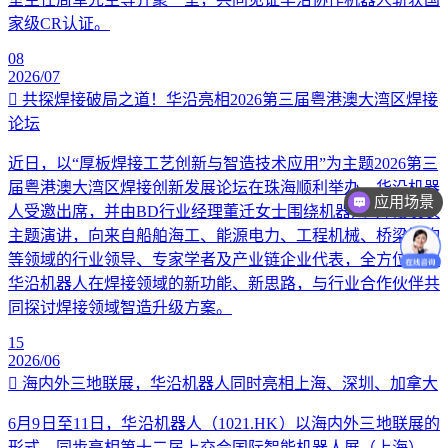
家级CR认证。
08
2026/07
共探焊接破局之道！华沿亮相2026第三届粤港澳大湾区焊接
论坛
近日，以“厚板焊接工艺创新与智造技术应用”为主题2026第三
届粤港澳大湾区焊接创新发展论坛在珠海顺利举办。华沿机器
应用场景
人受邀出席，并由BD行业经理董迁女士围绕机器人+焊接发表
主题演讲，向来自船舶海工、能源电力、工程机械、桥梁钢构
等领域的行业领导、专家学者及产业链企业代表，全方位讲解
华沿机器人在焊接领域的新功能、新思路，与行业合作伙伴共
同探讨焊接领域智造升级方案。
15
2026/06
海内外三地联展，华沿机器人同时亮相上海、深圳、加拿大
6月9日至11日，华沿机器人（1021.HK）以海内外三地联展的
形式，同步亮相第十二届上交会国际智能机器人展（上海）、