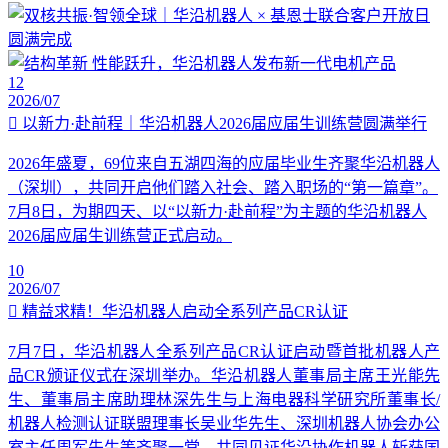
12
2026/07
以新力·赴前程｜华沿机器人2026届应届生训练营圆满举行
2026年盛夏，69位来自五湖四海的应届毕业生齐聚华沿机器人
（深圳），共同开启他们踏入社会、踏入职场的“第一篇章”。
7月8日，为期四天、以“以新力·赴前程”为主题的华沿机器人
2026届应届生训练营正式启动。
10
2026/07
精益求精！华沿机器人启动全系列产品CR认证
7月7日，华沿机器人全系列产品CR认证启动暨首批机器人产
品CR颁证仪式在深圳举办。华沿机器人董事局主席王光能先
生、董事局主席助理林深先生与上海电器科学研究所董事长/
机器人检测认证联盟理事长吴业华先生、深圳机器人协会办公
室主任周军先生等齐聚一堂，共同见证华沿协作机器人斩获国