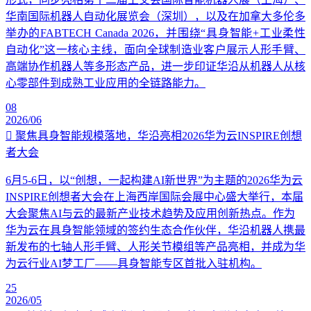
华南国际机器人自动化展览会（深圳），以及在加拿大多伦多
举办的FABTECH Canada 2026，并围绕“具身智能+工业柔性
自动化”这一核心主线，面向全球制造业客户展示人形手臂、
高端协作机器人等多形态产品，进一步印证华沿从机器人从核
心零部件到成熟工业应用的全链路能力。
08
2026/06
聚焦具身智能规模落地，华沿亮相2026华为云INSPIRE创想
者大会
6月5-6日，以“创想，一起构建AI新世界”为主题的2026华为云
INSPIRE创想者大会在上海西岸国际会展中心盛大举行，本届
大会聚焦AI与云的最新产业技术趋势及应用创新热点。作为
华为云在具身智能领域的签约生态合作伙伴，华沿机器人携最
新发布的七轴人形手臂、人形关节模组等产品亮相，并成为华
为云行业AI梦工厂——具身智能专区首批入驻机构。
25
2026/05