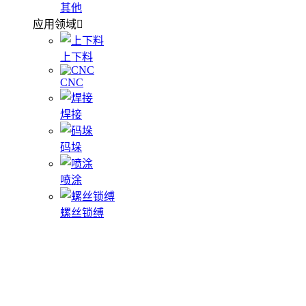
其他
应用领域
上下料
CNC
焊接
码垛
喷涂
螺丝锁缚