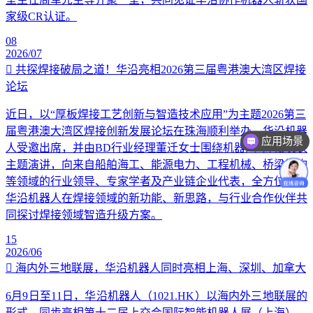
家级CR认证。
08
2026/07
共探焊接破局之道！华沿亮相2026第三届粤港澳大湾区焊接
论坛
近日，以“厚板焊接工艺创新与智造技术应用”为主题2026第三
届粤港澳大湾区焊接创新发展论坛在珠海顺利举办。华沿机器
应用场景
人受邀出席，并由BD行业经理董迁女士围绕机器人+焊接发表
主题演讲，向来自船舶海工、能源电力、工程机械、桥梁钢构
等领域的行业领导、专家学者及产业链企业代表，全方位讲解
华沿机器人在焊接领域的新功能、新思路，与行业合作伙伴共
同探讨焊接领域智造升级方案。
15
2026/06
海内外三地联展，华沿机器人同时亮相上海、深圳、加拿大
6月9日至11日，华沿机器人（1021.HK）以海内外三地联展的
形式，同步亮相第十二届上交会国际智能机器人展（上海）、