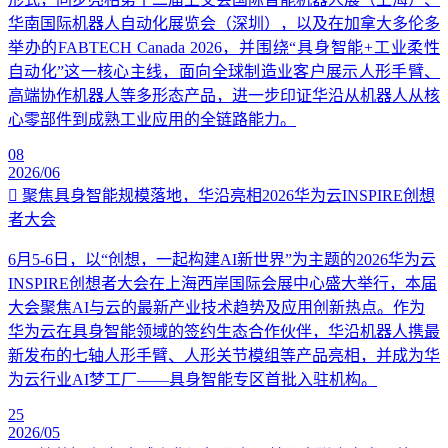
华南国际机器人自动化展览会（深圳），以及在加拿大多伦多
举办的FABTECH Canada 2026，并围绕“具身智能+工业柔性
自动化”这一核心主线，面向全球制造业客户展示人形手臂、
高端协作机器人等多形态产品，进一步印证华沿从机器人从核
心零部件到成熟工业应用的全链路能力。
08
2026/06
聚焦具身智能规模落地，华沿亮相2026华为云INSPIRE创想
者大会
6月5-6日，以“创想，一起构建AI新世界”为主题的2026华为云
INSPIRE创想者大会在上海西岸国际会展中心盛大举行，本届
大会聚焦AI与云的最新产业技术趋势及应用创新热点。作为
华为云在具身智能领域的签约生态合作伙伴，华沿机器人携最
新发布的七轴人形手臂、人形关节模组等产品亮相，并成为华
为云行业AI梦工厂——具身智能专区首批入驻机构。
25
2026/05