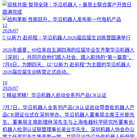
12
2026/07
以新力·赴前程｜华沿机器人2026届应届生训练营圆满举行
2026年盛夏，69位来自五湖四海的应届毕业生齐聚华沿机器人
（深圳），共同开启他们踏入社会、踏入职场的“第一篇章”。
7月8日，为期四天、以“以新力·赴前程”为主题的华沿机器人
2026届应届生训练营正式启动。
10
2026/07
精益求精！华沿机器人启动全系列产品CR认证
7月7日，华沿机器人全系列产品CR认证启动暨首批机器人产
品CR颁证仪式在深圳举办。华沿机器人董事局主席王光能先
生、董事局主席助理林深先生与上海电器科学研究所董事长/
机器人检测认证联盟理事长吴业华先生、深圳机器人协会办公
室主任周军先生等齐聚一堂，共同见证华沿协作机器人斩获国