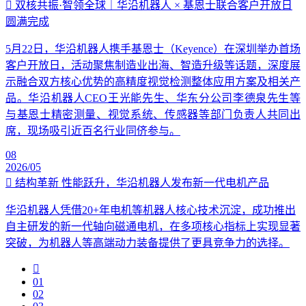
双核共振·智领全球｜华沿机器人 × 基恩士联合客户开放日
圆满完成
5月22日，华沿机器人携手基恩士（Keyence）在深圳举办首场
客户开放日，活动聚焦制造业出海、智造升级等话题，深度展
示融合双方核心优势的高精度视觉检测整体应用方案及相关产
品。华沿机器人CEO王光能先生、华东分公司李德泉先生等
与基恩士精密测量、视觉系统、传感器等部门负责人共同出
席，现场吸引近百名行业同侪参与。
08
2026/05
结构革新 性能跃升，华沿机器人发布新一代电机产品
华沿机器人凭借20+年电机等机器人核心技术沉淀，成功推出
自主研发的新一代轴向磁通电机，在多项核心指标上实现显著
突破，为机器人等高端动力装备提供了更具竞争力的选择。
01
02