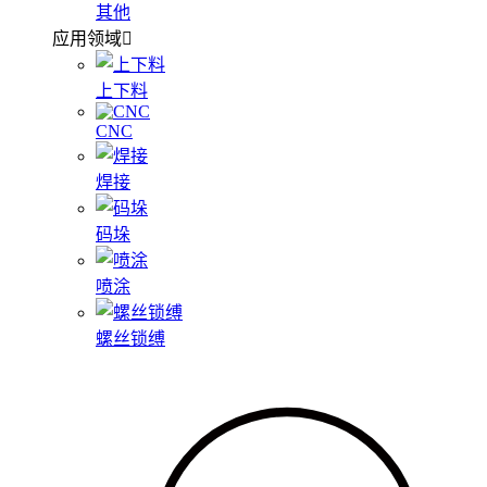
其他
应用领域
上下料
CNC
焊接
码垛
喷涂
螺丝锁缚