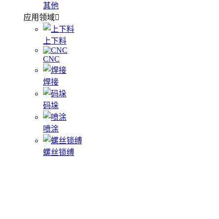
其他
应用领域
上下料
CNC
焊接
码垛
喷涂
螺丝锁缚