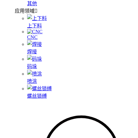
其他
应用领域
上下料
CNC
焊接
码垛
喷涂
螺丝锁缚