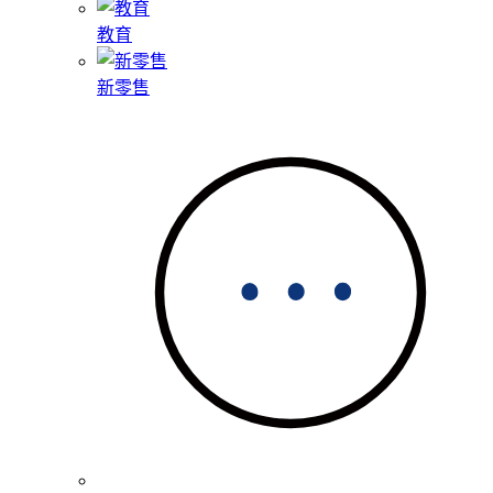
教育
新零售