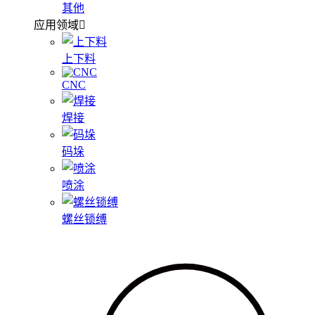
其他
应用领域
上下料
CNC
焊接
码垛
喷涂
螺丝锁缚