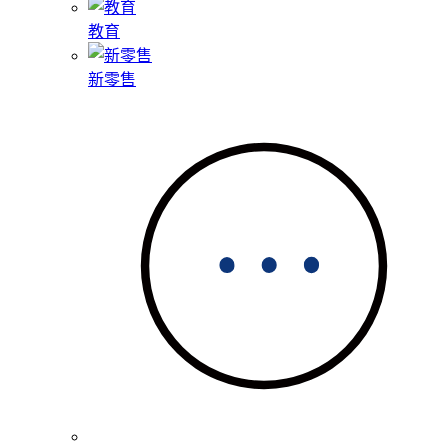
教育
新零售