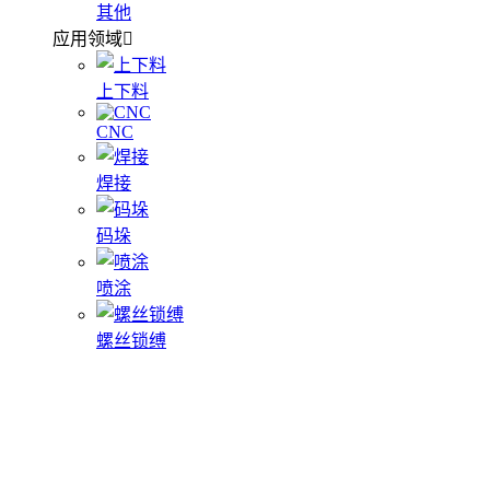
其他
应用领域
上下料
CNC
焊接
码垛
喷涂
螺丝锁缚