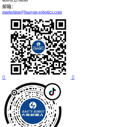
400-852-9898
邮箱：
marketing@huayan-robotics.com