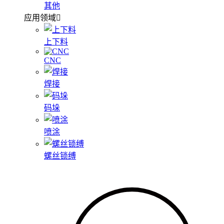
其他
应用领域
上下料
CNC
焊接
码垛
喷涂
螺丝锁缚