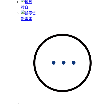
教育
新零售