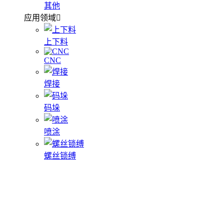
其他
应用领域
上下料
CNC
焊接
码垛
喷涂
螺丝锁缚