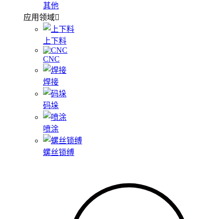
其他
应用领域
上下料
CNC
焊接
码垛
喷涂
螺丝锁缚