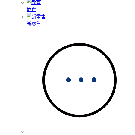
教育
新零售