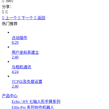
3905
分享：
上一个
下一个
返回
热门推荐
点动操作
8:29
用户坐标系建立
2:40
与相机通讯
4:24
TCP以及负载设置
2:40
产品中心
Echo / HY 七轴人形手臂系列
Elfin-Pro 系列协作机器人