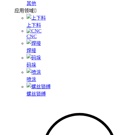
其他
应用领域
上下料
CNC
焊接
码垛
喷涂
螺丝锁缚