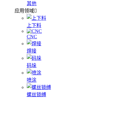
其他
应用领域
上下料
CNC
焊接
码垛
喷涂
螺丝锁缚