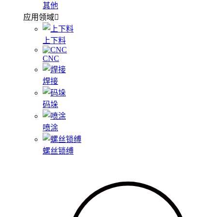
其他
应用领域
上下料
CNC
焊接
码垛
喷涂
螺丝锁缚