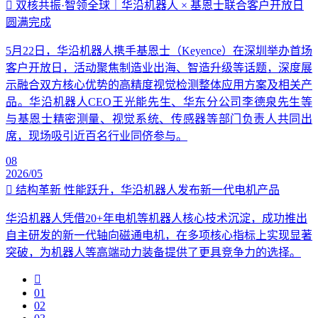
双核共振·智领全球｜华沿机器人 × 基恩士联合客户开放日
圆满完成
5月22日，华沿机器人携手基恩士（Keyence）在深圳举办首场
客户开放日，活动聚焦制造业出海、智造升级等话题，深度展
示融合双方核心优势的高精度视觉检测整体应用方案及相关产
品。华沿机器人CEO王光能先生、华东分公司李德泉先生等
与基恩士精密测量、视觉系统、传感器等部门负责人共同出
席，现场吸引近百名行业同侪参与。
08
2026/05
结构革新 性能跃升，华沿机器人发布新一代电机产品
华沿机器人凭借20+年电机等机器人核心技术沉淀，成功推出
自主研发的新一代轴向磁通电机，在多项核心指标上实现显著
突破，为机器人等高端动力装备提供了更具竞争力的选择。
01
02