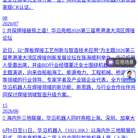
家级CR认证。
08
2026/07
共探焊接破局之道！华沿亮相2026第三届粤港澳大湾区焊接
论坛
近日，以“厚板焊接工艺创新与智造技术应用”为主题2026第三
届粤港澳大湾区焊接创新发展论坛在珠海顺利举办。华沿机器
应用场景
人受邀出席，并由BD行业经理董迁女士围绕机器人+焊接发表
主题演讲，向来自船舶海工、能源电力、工程机械、桥梁钢构
等领域的行业领导、专家学者及产业链企业代表，全方位讲解
华沿机器人在焊接领域的新功能、新思路，与行业合作伙伴共
同探讨焊接领域智造升级方案。
15
2026/06
海内外三地联展，华沿机器人同时亮相上海、深圳、加拿大
6月9日至11日，华沿机器人（1021.HK）以海内外三地联展的
形式，同步亮相第十二届上交会国际智能机器人展（上海）、