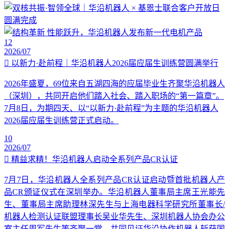
12
2026/07
以新力·赴前程｜华沿机器人2026届应届生训练营圆满举行
2026年盛夏，69位来自五湖四海的应届毕业生齐聚华沿机器人
（深圳），共同开启他们踏入社会、踏入职场的“第一篇章”。
7月8日，为期四天、以“以新力·赴前程”为主题的华沿机器人
2026届应届生训练营正式启动。
10
2026/07
精益求精！华沿机器人启动全系列产品CR认证
7月7日，华沿机器人全系列产品CR认证启动暨首批机器人产
品CR颁证仪式在深圳举办。华沿机器人董事局主席王光能先
生、董事局主席助理林深先生与上海电器科学研究所董事长/
机器人检测认证联盟理事长吴业华先生、深圳机器人协会办公
室主任周军先生等齐聚一堂，共同见证华沿协作机器人斩获国