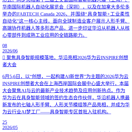
华南国际机器人自动化展览会（深圳），以及在加拿大多伦多
举办的FABTECH Canada 2026，并围绕“具身智能+工业柔性
自动化”这一核心主线，面向全球制造业客户展示人形手臂、
高端协作机器人等多形态产品，进一步印证华沿从机器人从核
心零部件到成熟工业应用的全链路能力。
08
2026/06
聚焦具身智能规模落地，华沿亮相2026华为云INSPIRE创想
者大会
6月5-6日，以“创想，一起构建AI新世界”为主题的2026华为云
INSPIRE创想者大会在上海西岸国际会展中心盛大举行，本届
大会聚焦AI与云的最新产业技术趋势及应用创新热点。作为
华为云在具身智能领域的签约生态合作伙伴，华沿机器人携最
新发布的七轴人形手臂、人形关节模组等产品亮相，并成为华
为云行业AI梦工厂——具身智能专区首批入驻机构。
25
2026/05